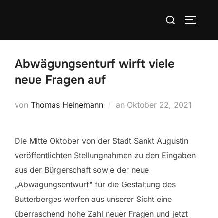
Zum
Suchen
Inhalt
SEITEN
nach:
springen
Abwägungsenturf wirft viele
neue Fragen auf
Veröffentlicht
von
Thomas Heinemann
an
Oktober 22, 2021
am
Die Mitte Oktober von der Stadt Sankt Augustin
veröffentlichten Stellungnahmen zu den Eingaben
aus der Bürgerschaft sowie der neue
„Abwägungsentwurf“ für die Gestaltung des
Butterberges werfen aus unserer Sicht eine
überraschend hohe Zahl neuer Fragen und jetzt